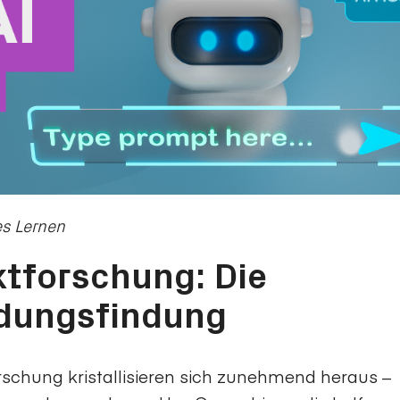
es Lernen
ktforschung: Die
idungsfindung
rschung kristallisieren sich zunehmend heraus –