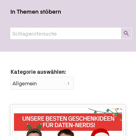
In Themen stöbern
Search Button
Search
for:
Kategorie auswählen: