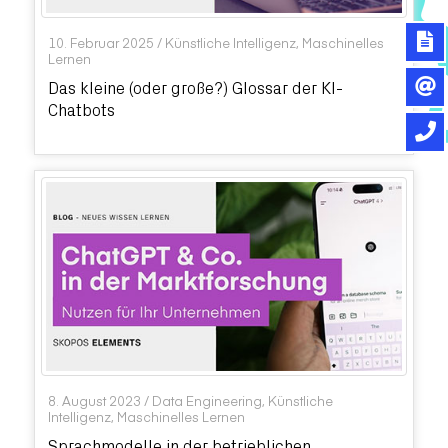
10. Februar 2025
/
Künstliche Intelligenz
,
Maschinelles
Lernen
Das kleine (oder große?) Glossar der KI-
Chatbots
8. August 2023
/
Data Engineering
,
Künstliche
Intelligenz
,
Maschinelles Lernen
Sprachmodelle in der betrieblichen